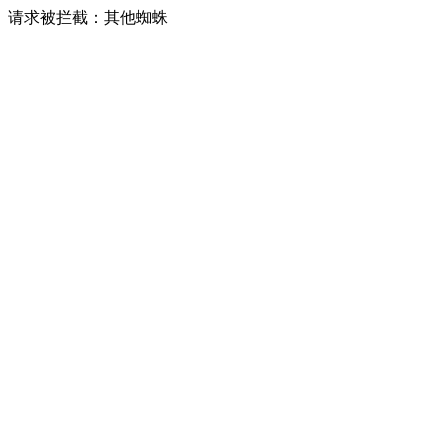
请求被拦截：其他蜘蛛