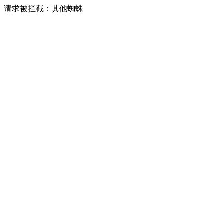
请求被拦截：其他蜘蛛