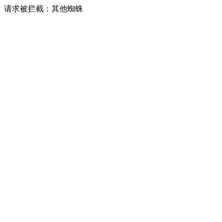
请求被拦截：其他蜘蛛