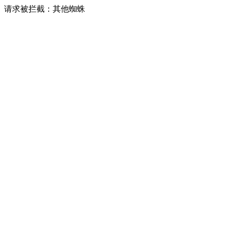
请求被拦截：其他蜘蛛