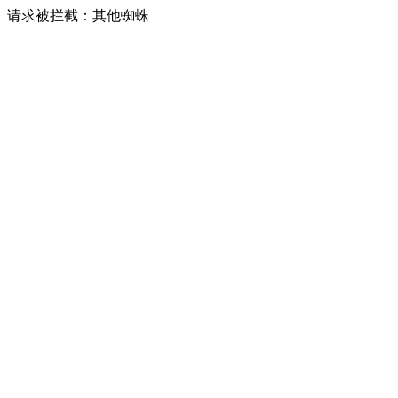
请求被拦截：其他蜘蛛