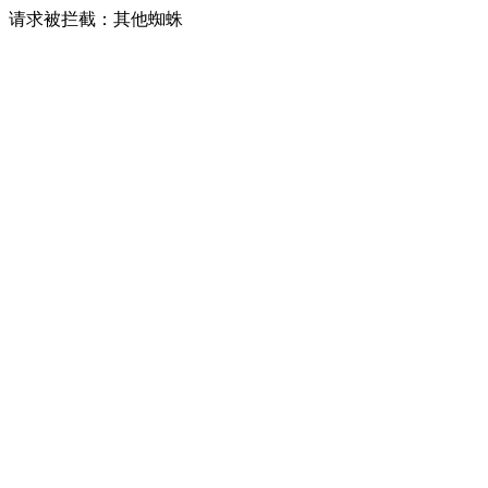
请求被拦截：其他蜘蛛