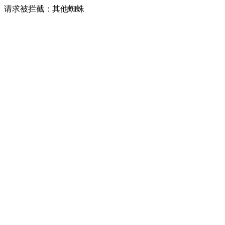
请求被拦截：其他蜘蛛