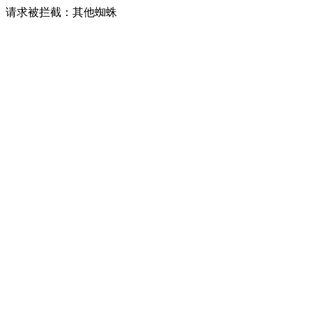
请求被拦截：其他蜘蛛