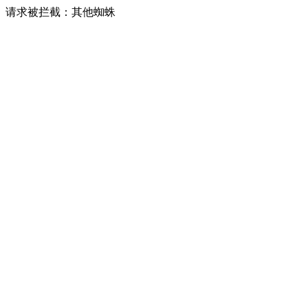
请求被拦截：其他蜘蛛