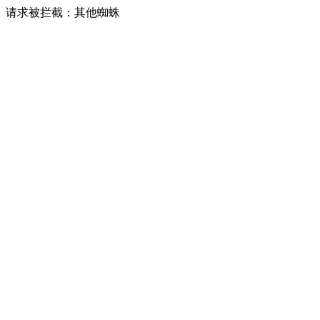
请求被拦截：其他蜘蛛