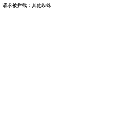
请求被拦截：其他蜘蛛