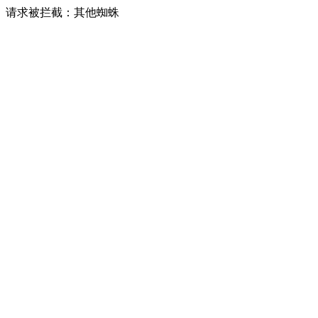
请求被拦截：其他蜘蛛