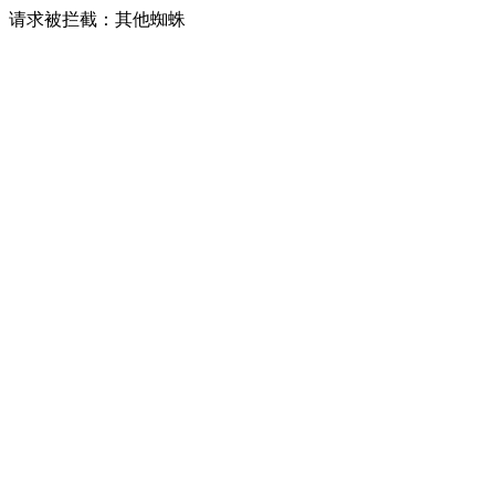
请求被拦截：其他蜘蛛