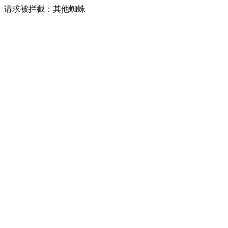
请求被拦截：其他蜘蛛