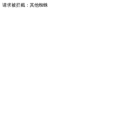
请求被拦截：其他蜘蛛