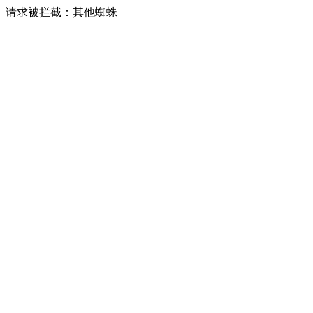
请求被拦截：其他蜘蛛