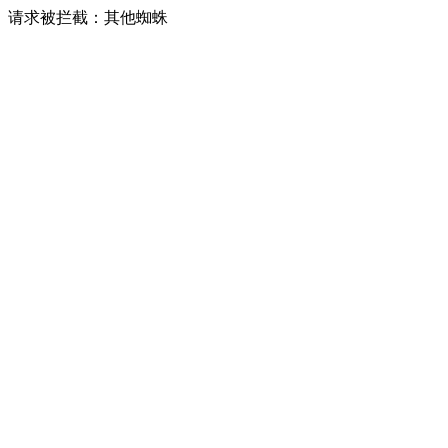
请求被拦截：其他蜘蛛