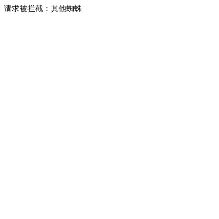
请求被拦截：其他蜘蛛