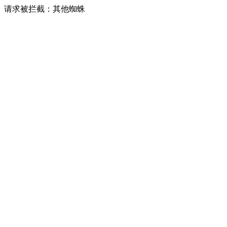
请求被拦截：其他蜘蛛