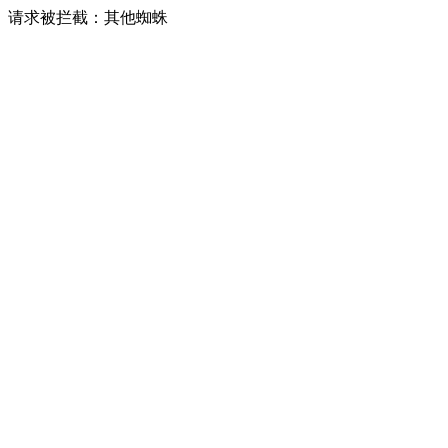
请求被拦截：其他蜘蛛