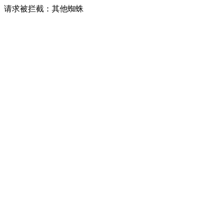
请求被拦截：其他蜘蛛