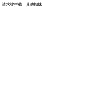
请求被拦截：其他蜘蛛