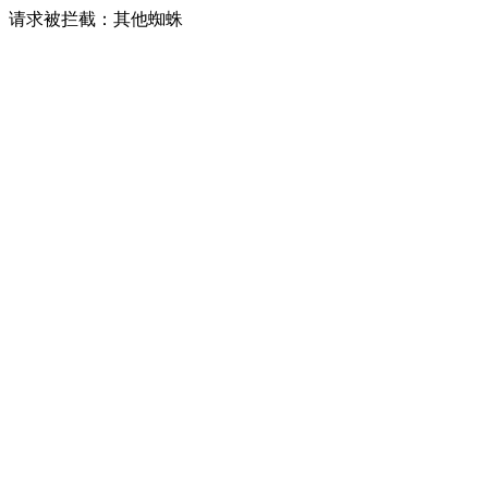
请求被拦截：其他蜘蛛