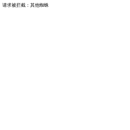
请求被拦截：其他蜘蛛