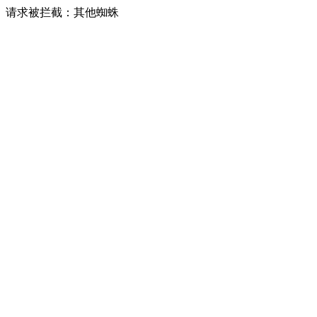
请求被拦截：其他蜘蛛