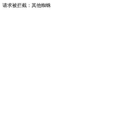
请求被拦截：其他蜘蛛