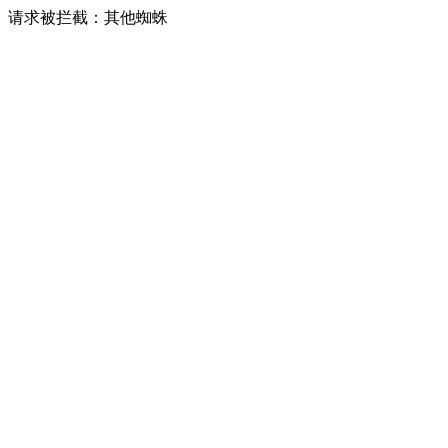
请求被拦截：其他蜘蛛