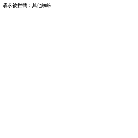
请求被拦截：其他蜘蛛