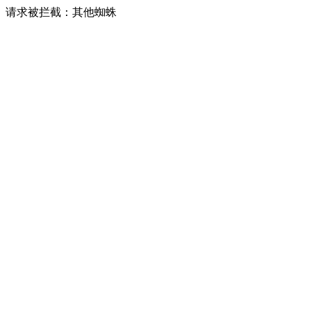
请求被拦截：其他蜘蛛