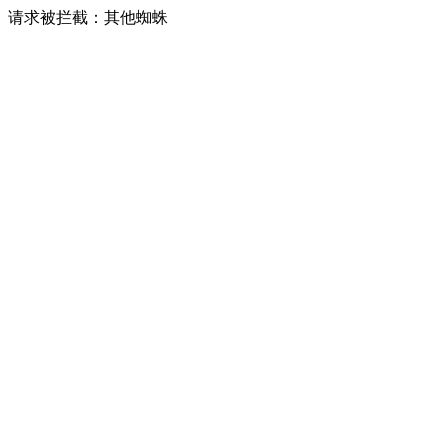
请求被拦截：其他蜘蛛