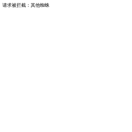
请求被拦截：其他蜘蛛