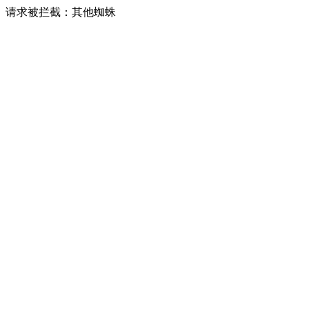
请求被拦截：其他蜘蛛