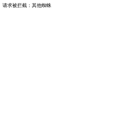
请求被拦截：其他蜘蛛