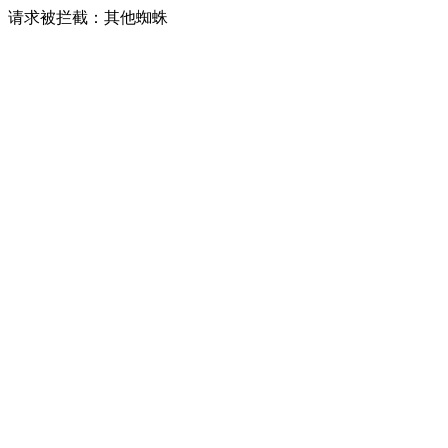
请求被拦截：其他蜘蛛