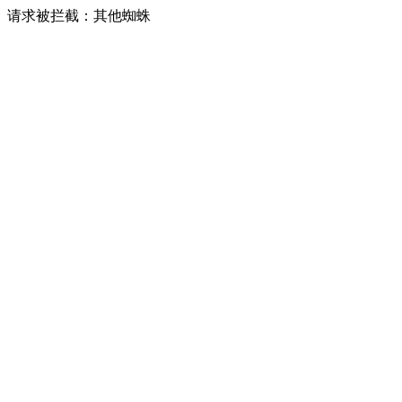
请求被拦截：其他蜘蛛