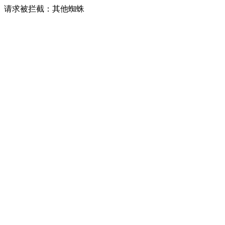
请求被拦截：其他蜘蛛