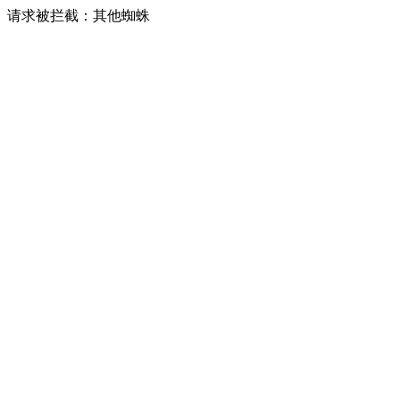
请求被拦截：其他蜘蛛