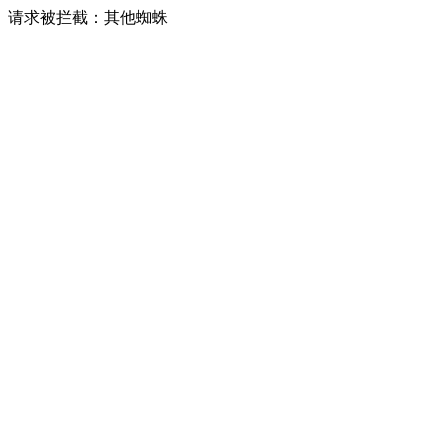
请求被拦截：其他蜘蛛