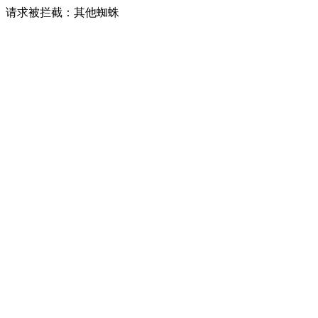
请求被拦截：其他蜘蛛