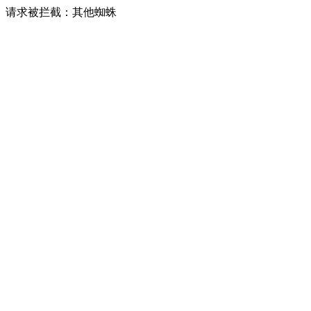
请求被拦截：其他蜘蛛