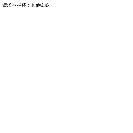
请求被拦截：其他蜘蛛