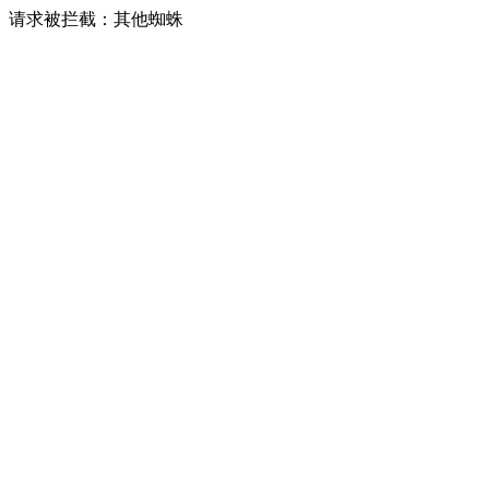
请求被拦截：其他蜘蛛