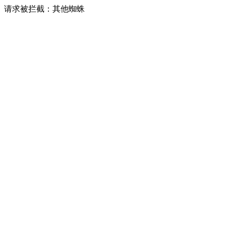
请求被拦截：其他蜘蛛