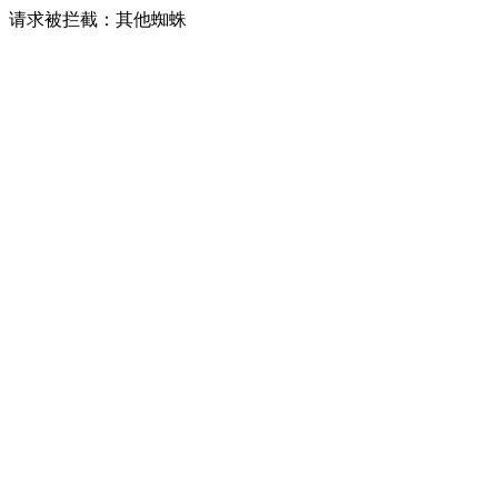
请求被拦截：其他蜘蛛