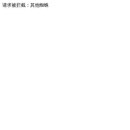
请求被拦截：其他蜘蛛