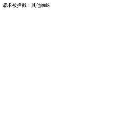
请求被拦截：其他蜘蛛