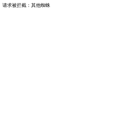
请求被拦截：其他蜘蛛