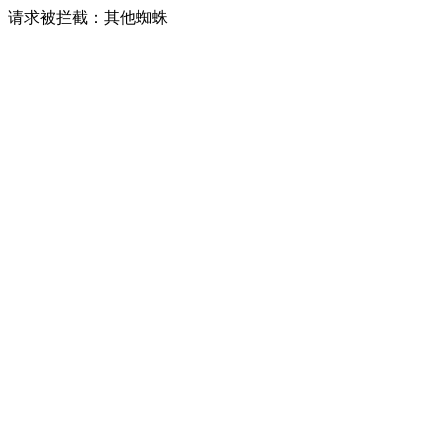
请求被拦截：其他蜘蛛