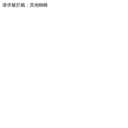
请求被拦截：其他蜘蛛