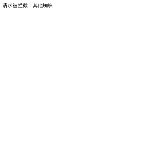
请求被拦截：其他蜘蛛